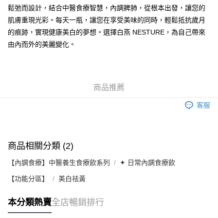
App以查詢物流進度
鬆弛而設計，結合中醫食療智慧，內調脾肺，從根本出發，讓您的
每筆HK$43.00，滿HK$600.00或以上免運費
肌膚重現光彩。每天一瓶，讓您在享受美味的同時，輕鬆抵抗歲月
付款後客服預約｜門市自取(下單後客服 WhatsApp 傳送預約連結｜
的痕跡，實現健康美白的夢想。選擇白燕 NESTURE，為自己帶來
以連結顯示日期及時間為準)
由內而外的美麗變化。
免運費
商品推薦
客服
商品相關分類 (2)
【內調食療】中醫養生食療飲系列
✦ 日常內調食療飲
【功能分區】
美白祛黃
本分類熱賣
全店暢銷排行