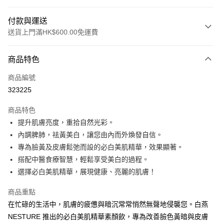
付款與運送
送貨上門滿HK$600.00免運費
付款方式
商品特色
信用卡
商品編號
Apple Pay
323225
Google Pay
商品特色
AlipayHK
提升肌膚亮度，重拾自然光彩。
內調脾肺，祛黃美白，讓您由內而外煥發自信。
WeChat Pay
專為臉黃及皮膚鬆弛而設的必白美肌精華，效果顯著。
其他轉帳方式
搭配中醫食療智慧，輕鬆享受美白的過程。
相關說明
選擇必白美肌精華，展現健康、亮麗的肌膚！
客人可選擇銀行轉賬、轉數快、PayMe轉賬 注意事項： 1. 請檢查資料是否
填寫正確，錯誤資料將導致閣下無法成功付款 2. 轉帳完成請把收據
商品重點
送貨方式
WhatsApp 客服至 +852 59701047，客服確認收款成功後便會立即確認您
在忙碌的生活中，肌膚的疲憊與暗沉常常悄然無聲地侵襲您。白燕
的訂單。
順豐速遞｜寄出日起計派送需時1～2個工作天｜建議下載順豐官方
NESTURE 推出的必白美肌精華素顏飲，專為改善臉色黃暗與皮膚