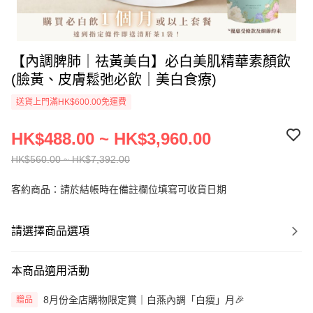
【內調脾肺｜祛黃美白】必白美肌精華素顏飲
(臉黃、皮膚鬆弛必飲｜美白食療)
送貨上門滿HK$600.00免運費
HK$488.00 ~ HK$3,960.00
HK$560.00 ~ HK$7,392.00
客約商品：請於結帳時在備註欄位填寫可收貨日期
請選擇商品選項
本商品適用活動
8月份全店購物限定賞｜白燕內調「白瘦」月🎉
贈品