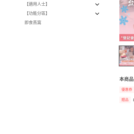
【適用人士】
陽虛體質
茶療｜通乳腺豐胸
✧ 【鮮燉燕窩】超高密度極濃燕窩
【功能分區】
痰濕體質
茶療｜祛濕減腫
✧ 【鮮燉糖水】極濃鮮燉燕窩糖水｜燕
懐孕丶坐月丶產後媽媽專區
盞系列
即食燕窩
特稟體質
茶療｜調理內分泌失調
✧ 【鮮燉糖水】美顏五寶｜無燕盞系列
孩童、青少年專區
美白祛黃
血瘀體質
茶療｜安神助眠
✧ 足料養生鮮燉湯/湯包 (單點／套票)
減重內調專區
補腎生髮
氣虛體質
茶療｜排毒祛痘
✧ 【燕窩套餐】燕窩及養生食療飲套餐
通乳腺豐胸
茶療｜疏肝解鬱
養宮補血
祛濕減腫
調理內分泌
健脾養胃
本商品
疏肝解鬱
優惠券
安神助眠
贈品
抗敏止咳
清熱袪痘
益腎補氣養血