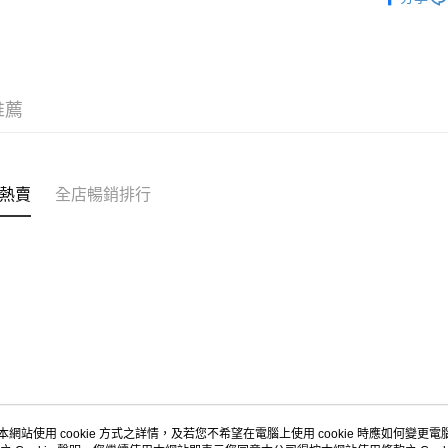
其他轉帳
相關說明
客人可選擇
填寫正確，
推薦
WhatsA
送貨方式
的訂單。
順豐速遞
App以查
熱賣
全店暢銷排行
每筆HK$4
付款後客服
｜以連結顯
免運費
本網站使用 cookie 方式之詳情，及若您不希望在電腦上使用 cookie 時應如何變更電腦的