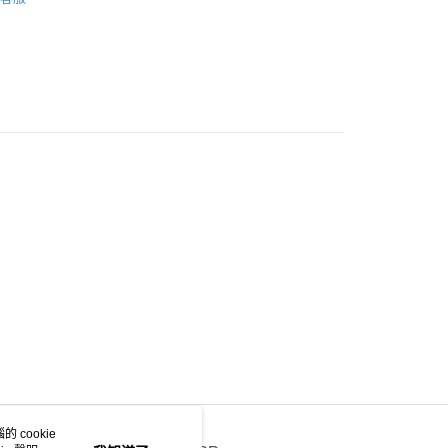
方式
銀行轉賬、轉數快、PayMe轉賬 注意事項： 1. 請檢查資料是否
錯誤資料將導致閣下無法成功付款 2. 轉帳完成請把收據
pp 客服至 +852 59701047，客服確認收款成功後便會立即確認您
｜寄出日起計派送需時1～2個工作天｜建議下載順豐官方
詢物流進度
3.00，滿HK$600.00或以上免運費
預約｜門市自取(下單後客服 WhatsApp 傳送預約連結
示日期及時間為準)
 cookie