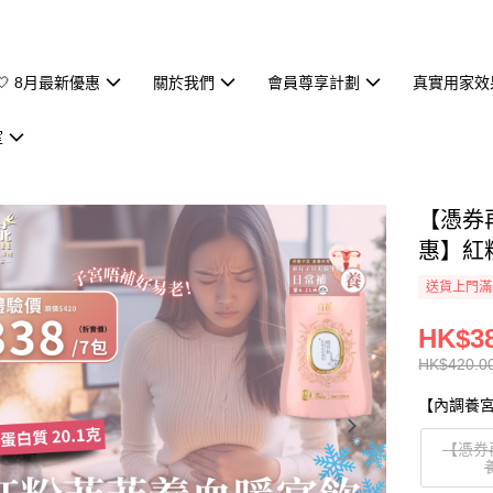
🤍 8月最新優惠
關於我們
會員尊享計劃
真實用家效
室
【憑券
惠】紅
送貨上門滿H
HK$38
HK$420.0
【內調養
【憑券