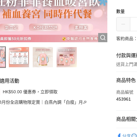
數量
客約商品
付款與運
送貨上門滿H
付款方式
商品特色
適用活動
信用卡
HK$50.00 優惠券，立即領取
商品編號
453961
8月份全店購物限定賞｜白燕內調「白瘦」月🎉
Apple Pay
Google Pa
商品相關分
AlipayHK
【功能分
分享
WeChat P