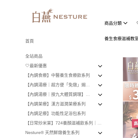
商品分類
養生食療滋補教
首頁
全站商品
🤍最新優惠
【內調食療】中醫養生食療飲系列
官網限定！120元三件專區
【內調湯療｜超方便「免燉」焗湯
【三伏天減肥熱賣🔥】送必白飲｜袪黃
✦ 日常內調食療飲
包】
祛濕套餐
【內調湯療｜按九大體質調理】超
【五色食療代餐】領券減$488 | 再送袪
✦「1+1」雙拼內調食療飲套餐
👦🏻👧🏻寶寶焗湯｜3至100歲岩飲
濃郁藥膳湯包
濕湯5盒
【內調茶療】漢方滋潤茶療系列
【8月限定｜$68一袋刮油祛濕茶】領券
✦ 2至16歲｜孩童及青少年成長啜啜飲
👨🏻👩🏻成人焗湯｜18至100歲岩飲
平和體質
即減$200
【內調足療】功能性足浴包系列
【🔥三伏天美白祛濕加強版】24小時美
✦🤰🏻12週起｜全孕期營養食療飲專區
氣鬱體質
功能性茶療｜全系列總覽
白循環套餐
【日常炒米茶】724養顏滋補飲系列｜女
【官網限定】8月快閃👶線上BB展
濕熱體質
茶療｜美白祛黃
仕男仕調理
Nesture® 天然鮮燉養生系列
陰虛體質
茶療｜補腎生髮