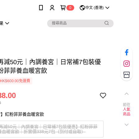
0
中文 (香港)
果
再減50元｜內調養宮｜日常補7包裝優
粉菲菲養血暖宮飲
K$600.00免運費
8.00
0
前往
人氣
宮】紅粉菲菲養血暖宮飲
商品
再減50元｜內調養宮｜日常補7包裝優惠】紅粉菲菲
養血暖宮飲｜折實價338元7包（到付或自取）