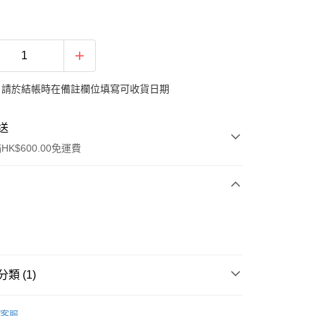
：請於結帳時在備註欄位填寫可收貨日期
送
K$600.00免運費
y
類 (1)
區】
養宮補血
客服
ay