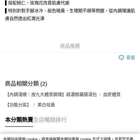
付款後客服預約｜門市自取(下單後客服 WhatsApp 傳送預約連結｜
▌搭配桃仁、玫瑰花改善肌膚代謝
以連結顯示日期及時間為準)
▌特別針對手腳冰冷、臉色暗黃、生理期不順等問題，從內調理讓肌
膚自然透出紅潤光澤
免運費
商品推薦
客服
商品相關分類 (2)
【內調湯療｜按九大體質調理】超濃郁藥膳湯包
血瘀體質
【功能分區】
美白祛黃
本分類熱賣
全店暢銷排行
本網站中使用 cookie，欲查詢有關本網站使用 cookie 方式之詳情，及若您不希