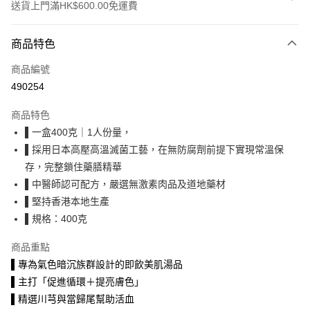
送貨上門滿HK$600.00免運費
付款方式
商品特色
信用卡
商品編號
Apple Pay
490254
Google Pay
商品特色
AlipayHK
▌一盒400克｜1人份量，
▌採用日本高壓高溫滅菌工藝，在無防腐劑前提下實現常溫保
WeChat Pay
存，完整鎖住藥膳精華
其他轉帳方式
▌中醫師認可配方，嚴選無激素肉品及道地藥材
相關說明
▌堅持香港本地生產
客人可選擇銀行轉賬、轉數快、PayMe轉賬 注意事項： 1. 請檢查資料是否
▌規格：400克
填寫正確，錯誤資料將導致閣下無法成功付款 2. 轉帳完成請把收據
送貨方式
WhatsApp 客服至 +852 59701047，客服確認收款成功後便會立即確認您
商品重點
的訂單。
順豐速遞｜寄出日起計派送需時1～2個工作天｜建議下載順豐官方
▌專為氣色暗沉族群設計的即飲美肌湯品
App以查詢物流進度
▌主打「促進循環＋提亮膚色」
每筆HK$43.00，滿HK$600.00或以上免運費
▌精選川芎與當歸尾幫助活血