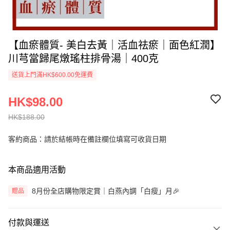
【血瘀體質- 美白去黃｜活血祛瘀｜面色紅潤】
川芎當歸尾燉瑤柱排骨湯｜400克
送貨上門滿HK$600.00免運費
HK$98.00
HK$188.00
客約商品：請於結帳時在備註欄位填寫可收貨日期
本商品適用活動
8月份全店購物限定賞｜白燕內調「白瘦」月🎉
贈品
付款與運送