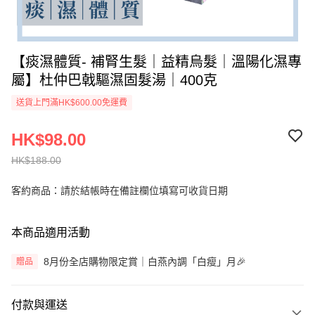
【痰濕體質- 補腎生髮｜益精烏髮｜溫陽化濕專
屬】杜仲巴戟驅濕固髮湯｜400克
送貨上門滿HK$600.00免運費
HK$98.00
HK$188.00
客約商品：請於結帳時在備註欄位填寫可收貨日期
本商品適用活動
8月份全店購物限定賞｜白燕內調「白瘦」月🎉
贈品
付款與運送