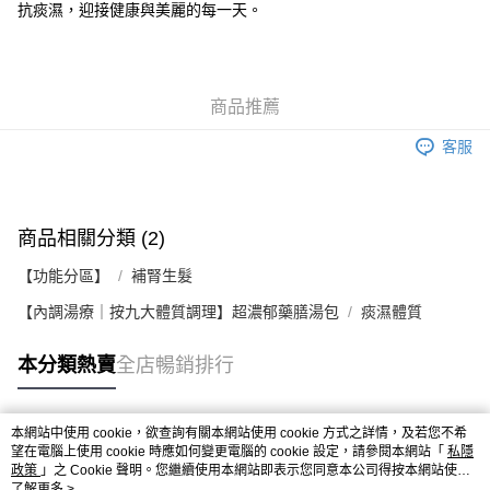
付款後客服預約｜門市自取(下單後客服 WhatsApp 傳送預約連結｜
抗痰濕，迎接健康與美麗的每一天。
以連結顯示日期及時間為準)
免運費
商品推薦
客服
商品相關分類 (2)
【功能分區】
補腎生髮
【內調湯療｜按九大體質調理】超濃郁藥膳湯包
痰濕體質
本分類熱賣
全店暢銷排行
本網站中使用 cookie，欲查詢有關本網站使用 cookie 方式之詳情，及若您不希
熱門標籤
望在電腦上使用 cookie 時應如何變更電腦的 cookie 設定，請參閱本網站「
私隱
政策
」之 Cookie 聲明。您繼續使用本網站即表示您同意本公司得按本網站使用
條款之 Cookie 聲明使用 cookie。
了解更多 >