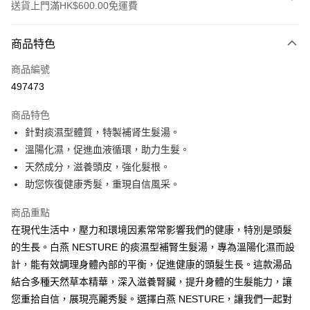
送貨上門滿HK$600.00免運費
付款方式
商品特色
信用卡
商品編號
Apple Pay
497473
Google Pay
商品特色
AlipayHK
針對痰濕型體質，特製補肾生髮湯。
溫陽化濕，促進血液循環，助力生髮。
WeChat Pay
天然成分，滋養頭皮，強化髮根。
其他轉帳方式
助您恢復健康秀髮，重現自信風采。
相關說明
商品重點
客人可選擇銀行轉賬、轉數快、PayMe轉賬 注意事項： 1. 請檢查資料是否
填寫正確，錯誤資料將導致閣下無法成功付款 2. 轉帳完成請把收據
在現代生活中，壓力和環境因素常常影響我們的健康，特別是頭髮
送貨方式
WhatsApp 客服至 +852 59701047，客服確認收款成功後便會立即確認您
的生長。白燕 NESTURE 的痰濕型補腎生髮湯，專為溫陽化濕而設
的訂單。
順豐速遞｜寄出日起計派送需時1～2個工作天｜建議下載順豐官方
計，能有效調理身體內部的平衡，促進健康的頭髮生長。這款湯品
App以查詢物流進度
結合多種天然草本精華，深入滋養腎臟，提升身體的生髮能力，讓
每筆HK$43.00，滿HK$600.00或以上免運費
您重拾自信，展現亮麗秀髮。選擇白燕 NESTURE，讓我們一起對