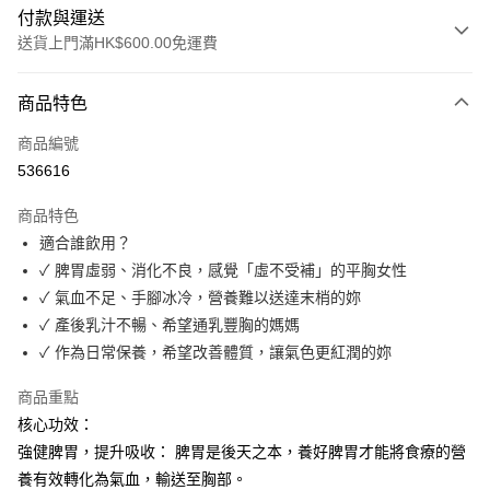
付款與運送
送貨上門滿HK$600.00免運費
付款方式
商品特色
信用卡
商品編號
Apple Pay
536616
Google Pay
商品特色
AlipayHK
適合誰飲用？
✓ 脾胃虛弱、消化不良，感覺「虛不受補」的平胸女性
WeChat Pay
✓ 氣血不足、手腳冰冷，營養難以送達末梢的妳
其他轉帳方式
✓ 產後乳汁不暢、希望通乳豐胸的媽媽
相關說明
✓ 作為日常保養，希望改善體質，讓氣色更紅潤的妳
客人可選擇銀行轉賬、轉數快、PayMe轉賬 注意事項： 1. 請檢查資料是否
填寫正確，錯誤資料將導致閣下無法成功付款 2. 轉帳完成請把收據
商品重點
送貨方式
WhatsApp 客服至 +852 59701047，客服確認收款成功後便會立即確認您
核心功效：
的訂單。
順豐速遞｜寄出日起計派送需時1～2個工作天｜建議下載順豐官方
強健脾胃，提升吸收： 脾胃是後天之本，養好脾胃才能將食療的營
App以查詢物流進度
養有效轉化為氣血，輸送至胸部。