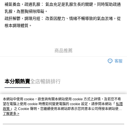
每筆HK$43.00，滿HK$600.00或以上免運費
補氣養血，疏通乳腺： 氣血充足是乳腺生長的關鍵，同時幫助疏通
付款後客服預約｜門市自取(下單後客服 WhatsApp 傳送預約連結｜
乳腺，為豐胸掃除障礙。
以連結顯示日期及時間為準)
疏肝解鬱，調理月經： 改善因壓力、情緒不暢導致的氣血淤堵，從
根本調理體質。
免運費
商品推薦
客服
本分類熱賣
全店暢銷排行
本網站中使用 cookie，欲查詢有關本網站使用 cookie 方式之詳情，及若您不希
熱門標籤
望在電腦上使用 cookie 時應如何變更電腦的 cookie 設定，請參閱本網站「
私隱
政策
」之 Cookie 聲明。您繼續使用本網站即表示您同意本公司得按本網站使用
條款之 Cookie 聲明使用 cookie。
了解更多 >
熱銷排行
最新商品
人氣推薦